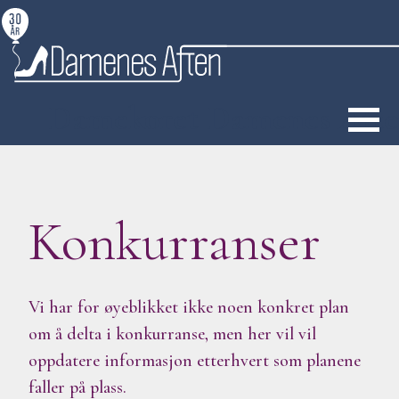
S
k
i
p
Damekoret Damenes Aft
t
o
c
o
Konkurranser
n
t
e
n
Vi har for øyeblikket ikke noen konkret plan
t
om å delta i konkurranse, men her vil vil
oppdatere informasjon etterhvert som planene
faller på plass.