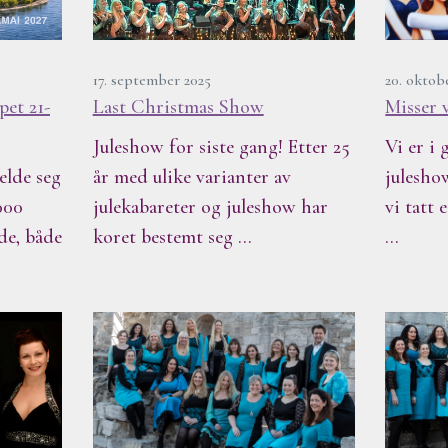
17. september 2025
20. oktob
pet 21-
Last Christmas Show
Misser v
Juleshow for siste gang! Etter 25
Vi er i
elde seg
år med ulike varianter av
julesho
000
julekabareter og juleshow har
vi tatt
de, både
koret bestemt seg …
…