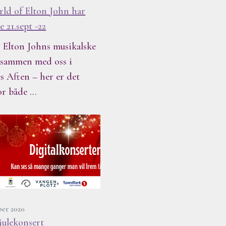
ld of Elton John har
 21.sept -22
Elton Johns musikalske
 sammen med oss i
 Aften – her er det
or både …
ber 2020
 julekonsert