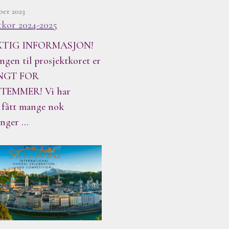
ber 2023
tkor 2024-2025
IKTIG INFORMASJON!
ngen til prosjektkoret er
ENGT FOR
TEMMER! Vi har
e fått mange nok
inger …