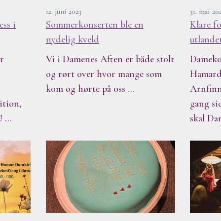
12. juni 2023
31. mai 20
ss i
Sommerkonserten ble en
Klare f
nydelig kveld
utlandet
r
Vi i Damenes Aften er både stolt
Dameko
og rørt over hvor mange som
Hamard
kom og hørte på oss …
Arnfinn
tion,
gang si
s! …
skal Da