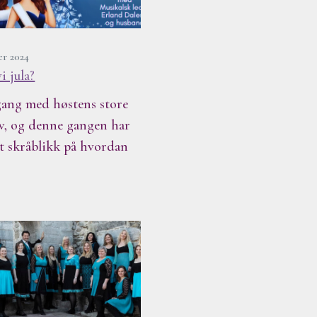
er 2024
i jula?
 gang med høstens store
w, og denne gangen har
 et skråblikk på hvordan