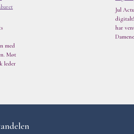
abaret
Jul Actu
digitalt
ts
har ven
Damene
ten med
n. Møt
k leder
tandelen