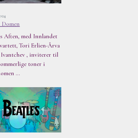
2024
i Domen
 Aften, med Innlandet
vartett, Tori Erlien-Årva
Ivantchev , inviterer til
sommerlige toner i
domen …