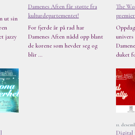
Damenes Aften får støtte fra
The Wor
kulturdepartementet!
premiere
n ut sin
ren
For fjerde år på rad har
Oppdag 
et jazzy
Damenes Aften nådd opp blant
univers
de korene som hevder seg og
Damenes
blir …
duket f
11. desem
l
Digital