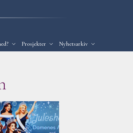
med?
Prosjekter
Nyhetsarkiv
n