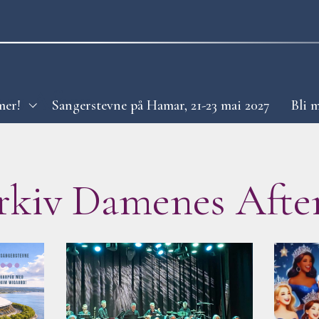
es Aften
mer!
Sangerstevne på Hamar, 21-23 mai 2027
Bli 
rkiv Damenes Afte