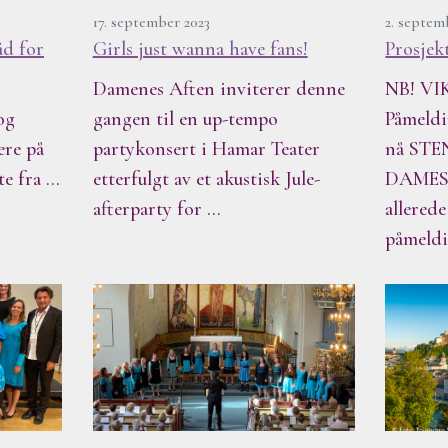
17. september 2023
2. septem
åd for
Girls just wanna have fans!
Prosjek
Damenes Aften inviterer denne
NB! V
og
gangen til en up-tempo
Påmeldi
ære på
partykonsert i Hamar Teater
nå ST
te fra …
etterfulgt av et akustisk Jule-
DAMES
afterparty for …
allered
påmeld