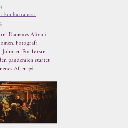
23
or konkurranse i
.
ret Damenes Aften i
omen. Fotograf:
 Johnsen For første
den pandemien startet
menes Aften på …