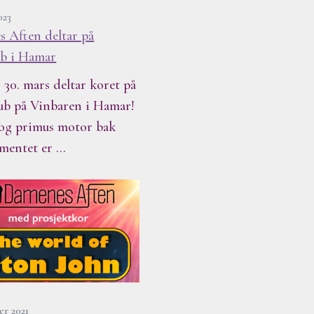
023
 Aften deltar på
b i Hamar
 30. mars deltar koret på
b på Vinbaren i Hamar!
og primus motor bak
mentet er …
er 2021