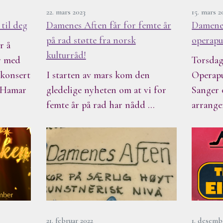
22. mars 2023
15. mars 2
til deg
Damenes Aften får for femte år
Damenes
på rad støtte fra norsk
operapu
r å
kulturråd!
or med
Torsdag
rkonsert
I starten av mars kom den
Operapu
 Hamar
gledelige nyheten om at vi for
Sanger 
femte år på rad har nådd …
arrange
21. februar 2022
1. desemb