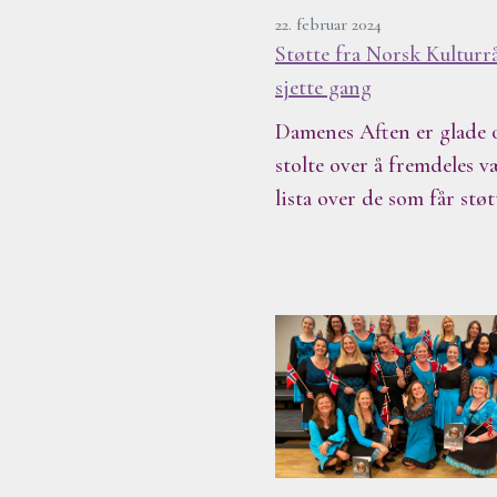
22. februar 2024
Støtte fra Norsk Kulturr
sjette gang
Damenes Aften er glade 
stolte over å fremdeles v
lista over de som får støt