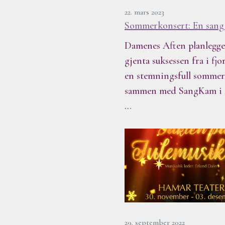
22. mars 2023
Sommerkonsert: En sang 
Damenes Aften planlegge
gjenta suksessen fra i fj
en stemningsfull somme
sammen med SangKam i
…
29. september 2022