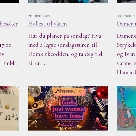
26. mai 2024
20. mars 
besøker
Hyllest til våren
Damer 
Har du planer på søndag? Hva
Damenes
17:00.
med å legge søndagsturen til
Strykek
av
Domkirkeodden, og ta deg tid
og Ivan 
. Embla
til en …
varme, 
Hamar