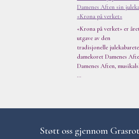
Damenes Aften sin julek
«Krona på verket»
«Krona på verket» er åre
utgave av den
tradisjonelle julekabare
damekoret Damenes Afte
Damenes Aften, musikals
…
Støtt oss gjennom Grasro