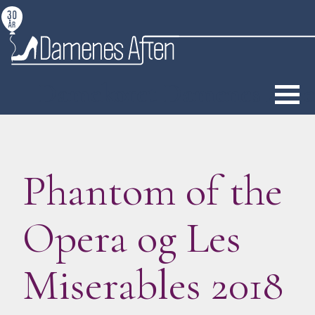
S
k
i
p
Damekoret Damenes Aft
t
o
c
o
Phantom of the
n
t
e
Opera og Les
n
t
Miserables 2018