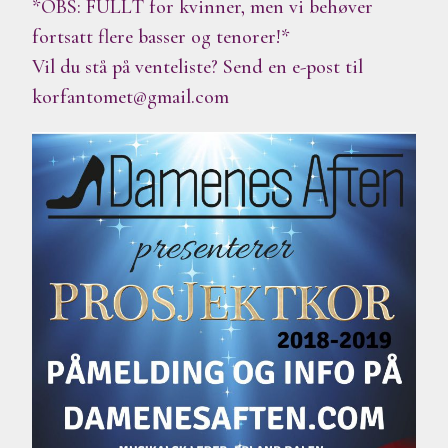
*OBS: FULLT for kvinner, men vi behøver
fortsatt flere basser og tenorer!*
Vil du stå på venteliste? Send en e-post til
korfantomet@gmail.com