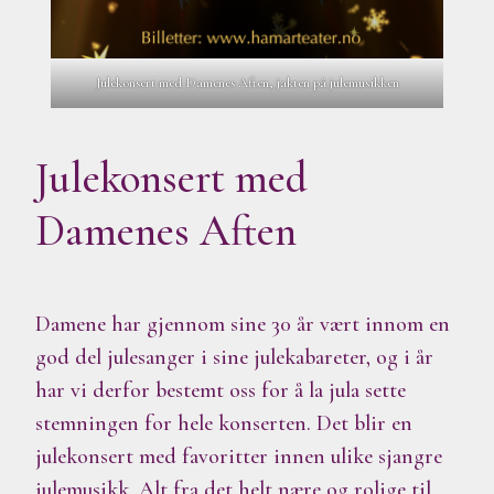
Julekonsert med Damenes Aften, jakten på julemusikken
Julekonsert med
Damenes Aften
Damene har gjennom sine 30 år vært innom en
god del julesanger i sine julekabareter, og i år
har vi derfor bestemt oss for å la jula sette
stemningen for hele konserten. Det blir en
julekonsert med favoritter innen ulike sjangre
julemusikk. Alt fra det helt nære og rolige til