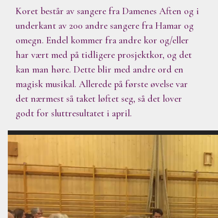
Koret består av sangere fra Damenes Aften og i
underkant av 200 andre sangere fra Hamar og
omegn. Endel kommer fra andre kor og/eller
har vært med på tidligere prosjektkor, og det
kan man høre. Dette blir med andre ord en
magisk musikal. Allerede på første øvelse var
det nærmest så taket løftet seg, så det lover
godt for sluttresultatet i april.
V
i
d
e
o
a