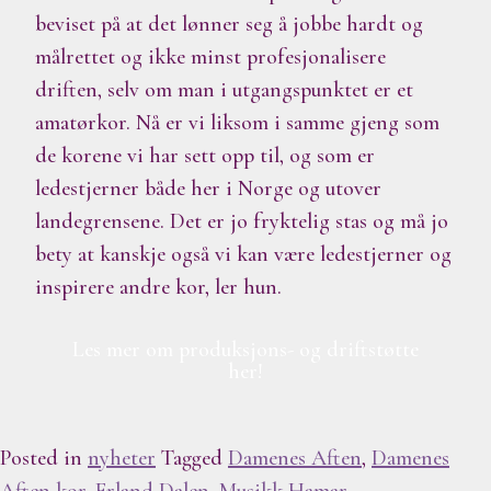
beviset på at det lønner seg å jobbe hardt og
målrettet og ikke minst profesjonalisere
driften, selv om man i utgangspunktet er et
amatørkor. Nå er vi liksom i samme gjeng som
de korene vi har sett opp til, og som er
ledestjerner både her i Norge og utover
landegrensene. Det er jo fryktelig stas og må jo
bety at kanskje også vi kan være ledestjerner og
inspirere andre kor, ler hun.
Les mer om produksjons- og driftstøtte
her!
Posted in
nyheter
Tagged
Damenes Aften
,
Damenes
Aften kor
,
Erland Dalen
,
Musikk Hamar